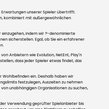
 Erwartungen unserer Spieler übertrifft.
rn, kombiniert mit außergewöhnlichen
ler einzugehen, indem wir ?-denominierte
en sicherstellen. Egal, ob Sie ein erfahrener
n.
von Anbietern wie Evolution, NetEnt, Play'n
llen, dass jeder Spieler etwas findet, das
Ihr Wohlbefinden ein. Deshalb haben wir
ungslimits festzulegen, Auszeiten zu nehmen
lfe von unabhängigen Organisationen zu suchen,
 der Verwendung geprüfter Spielanbieter bis