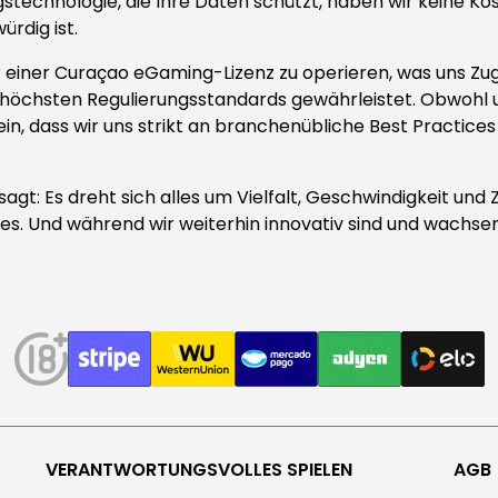
ngstechnologie, die Ihre Daten schützt, haben wir keine K
rdig ist.
r einer Curaçao eGaming-Lizenz zu operieren, was uns Zug
er höchsten Regulierungsstandards gewährleistet. Obwoh
n, dass wir uns strikt an branchenübliche Best Practices 
: Es dreht sich alles um Vielfalt, Geschwindigkeit und Zu
. Und während wir weiterhin innovativ sind und wachsen
VERANTWORTUNGSVOLLES SPIELEN
AGB