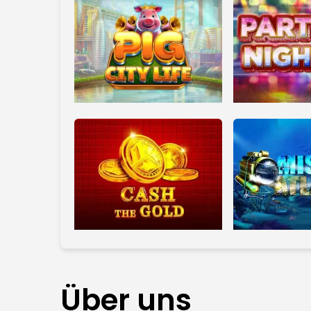
Über uns