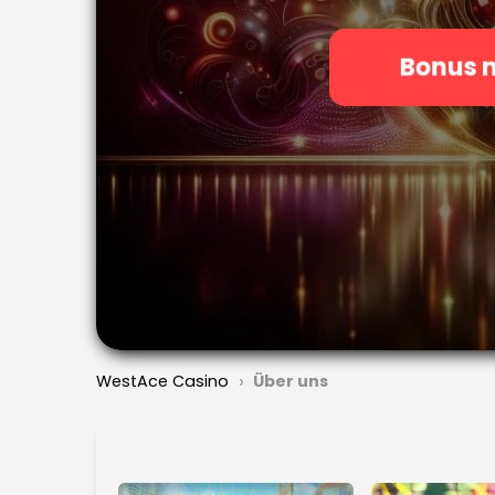
Bonus 
›
WestAce Casino
Über uns