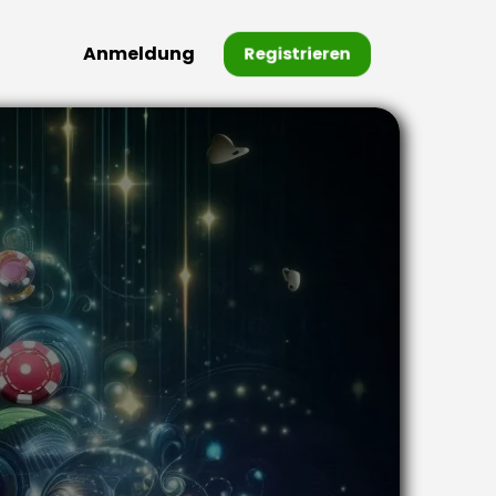
Anmeldung
Registrieren