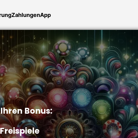
erung
Zahlungen
App
 Ihren Bonus:
Freispiele