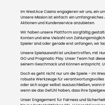
Im WestAce Casino engagieren wir uns, ein unv
Unsere Mission ist einfach: ein umfangreich
Aktionen und Kundenservice anzubieten.
Wir haben unsere Plattform sorgfältig gestalt
Konten und eine Vielzahl von Zahlungsmöglichk
Spieler sind oder gerade erst anfangen, wir lad
Unsere Spielauswahl ist unübertroffen, mit Hu
GO und Pragmatic Play. Unser Team hat diese 
seinem Geschmack und Können entspricht. Und
Doch es geht nicht nur um die Spiele – im Wes
robuste Werkzeuge für verantwortungsvolles S
oder sich sogar selbst auszuschließen, wann i
wenn sie das Gefühl haben, dass ihre Spielge
Unser Engagement für Fairness und Sicherheit