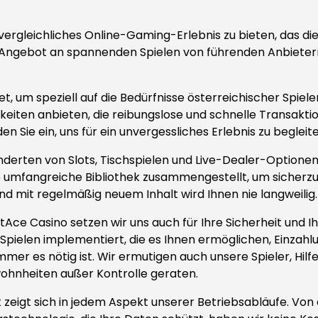
ergleichliches Online-Gaming-Erlebnis zu bieten, das die
es Angebot an spannenden Spielen von führenden Anbiete
et, um speziell auf die Bedürfnisse österreichischer Spie
eiten anbieten, die reibungslose und schnelle Transaktion
en Sie ein, uns für ein unvergessliches Erlebnis zu begleite
nderten von Slots, Tischspielen und Live-Dealer-Optionen 
umfangreiche Bibliothek zusammengestellt, um sicherzuste
 mit regelmäßig neuem Inhalt wird Ihnen nie langweilig.
tAce Casino setzen wir uns auch für Ihre Sicherheit und 
pielen implementiert, die es Ihnen ermöglichen, Einzahl
mmer es nötig ist. Wir ermutigen auch unsere Spieler, Hi
wohnheiten außer Kontrolle geraten.
 zeigt sich in jedem Aspekt unserer Betriebsabläufe. Von