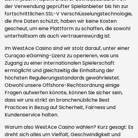
der Verwendung geprüfter Spielanbieter bis hin zur
fortschrittlichen SSL-V Verschlüsselungstechnologie,
die Ihre Daten schützt, haben wir keine Kosten
gescheut, um eine Plattform zu schaffen, die sowohl
unterhaltsam als auch vertrauenswürdig ist.
Im WestAce Casino sind wir stolz darauf, unter einer
Curaçao eGaming-Lizenz zu operieren, was uns
Zugang zu einer internationalen Spielerschaft
ermöglicht und gleichzeitig die Einhaltung der
höchsten Regulierungsstandards gewährleistet.
Obwohl unsere Offshore-Rechtsordnung einige
Fragen aufwerfen könnte, können Sie sicher sein,
dass wir uns strikt an branchenübliche Best
Practices in Bezug auf Sicherheit, Fairness und
Kundenservice halten.
Warum also WestAce Casino wählen? Kurz gesagt: Es
dreht sich alles um Vielfalt, Geschwindigkeit und