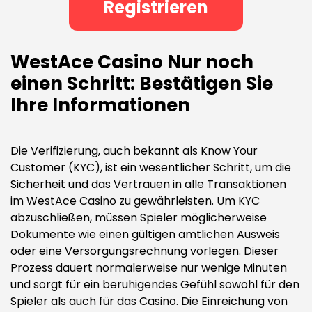
Registrieren
WestAce Casino Nur noch
einen Schritt: Bestätigen Sie
Ihre Informationen
Die Verifizierung, auch bekannt als Know Your
Customer (KYC), ist ein wesentlicher Schritt, um die
Sicherheit und das Vertrauen in alle Transaktionen
im WestAce Casino zu gewährleisten. Um KYC
abzuschließen, müssen Spieler möglicherweise
Dokumente wie einen gültigen amtlichen Ausweis
oder eine Versorgungsrechnung vorlegen. Dieser
Prozess dauert normalerweise nur wenige Minuten
und sorgt für ein beruhigendes Gefühl sowohl für den
Spieler als auch für das Casino. Die Einreichung von