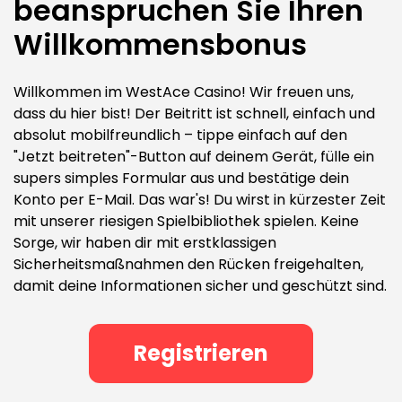
beanspruchen Sie Ihren
Willkommensbonus
Willkommen im WestAce Casino! Wir freuen uns,
dass du hier bist! Der Beitritt ist schnell, einfach und
absolut mobilfreundlich – tippe einfach auf den
"Jetzt beitreten"-Button auf deinem Gerät, fülle ein
supers simples Formular aus und bestätige dein
Konto per E-Mail. Das war's! Du wirst in kürzester Zeit
mit unserer riesigen Spielbibliothek spielen. Keine
Sorge, wir haben dir mit erstklassigen
Sicherheitsmaßnahmen den Rücken freigehalten,
damit deine Informationen sicher und geschützt sind.
Registrieren