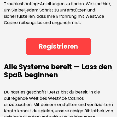
Troubleshooting-Anleitungen zu finden. Wir sind hier,
um Sie bei jedem Schritt zu unterstützen und
sicherzustellen, dass Ihre Erfahrung mit WestAce
Casino reibungslos und angenehm ist.
Registrieren
Alle Systeme bereit — Lass den
Spaß beginnen
Du hast es geschafft! Jetzt bist du bereit, in die
aufregende Welt des WestAce Casinos
einzutauchen. Mit deinem erstellten und verifiziertem
Konto kannst du spielen, unsere riesige Bibliothek von