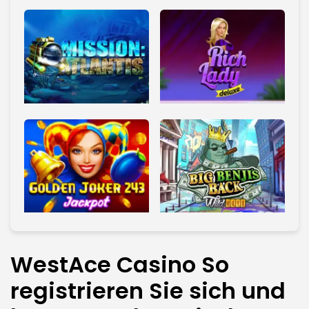
WestAce Casino So
registrieren Sie sich und