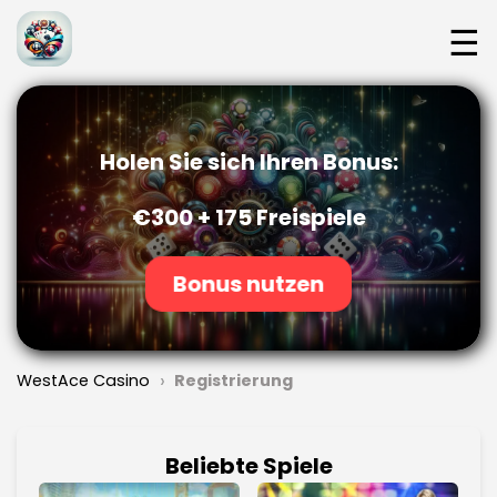
☰
Holen Sie sich Ihren Bonus:
€300 + 175 Freispiele
Bonus nutzen
›
WestAce Casino
Registrierung
Beliebte Spiele